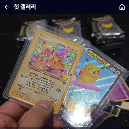
힛 갤러리