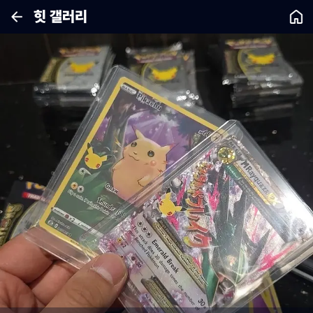
힛 갤러리