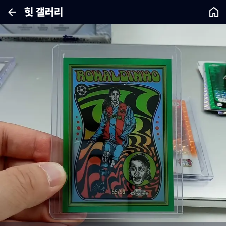
힛 갤러리