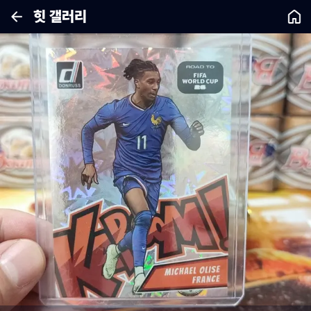
힛 갤러리