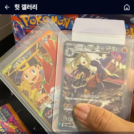
힛 갤러리