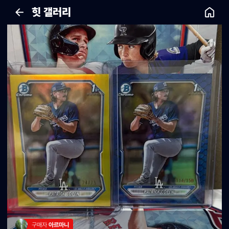
힛 갤러리
구매자 
아르마니