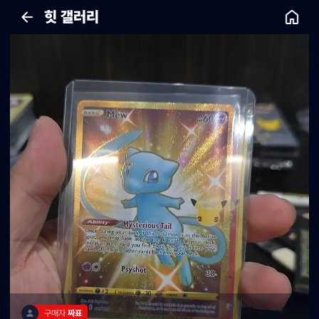
힛 갤러리
구매자 
짜표