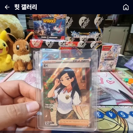
힛 갤러리