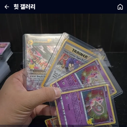
힛 갤러리