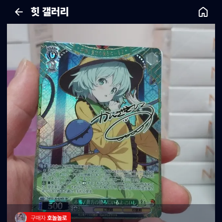
힛 갤러리
구매자 
호놀놀로