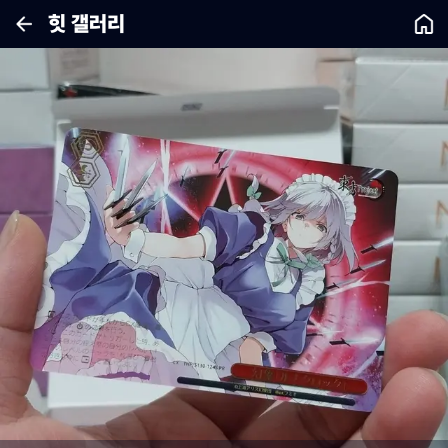
힛 갤러리