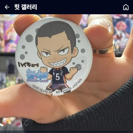
힛 갤러리