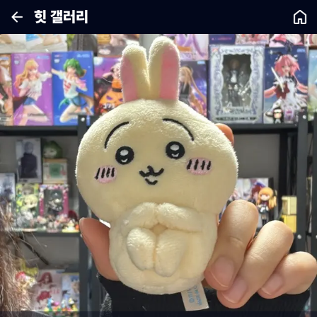
힛 갤러리