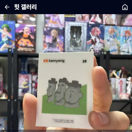
힛 갤러리