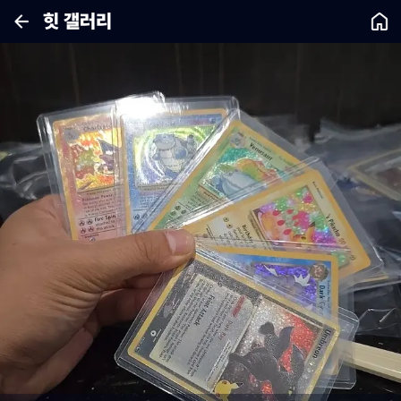
힛 갤러리