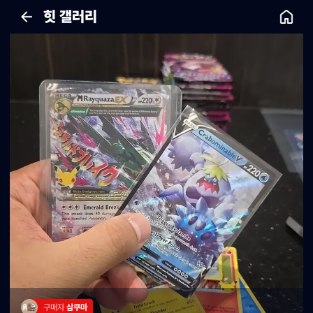
힛 갤러리
구매자 
삼쿠마