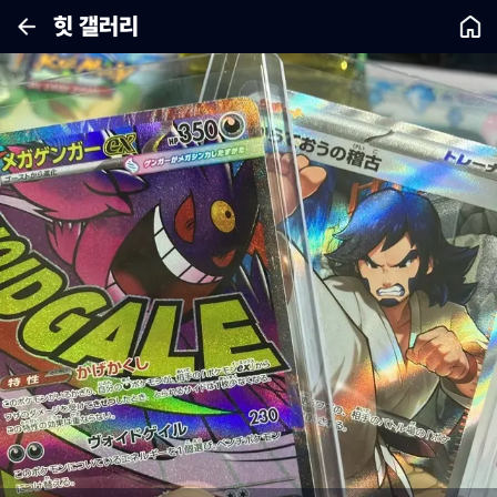
힛 갤러리