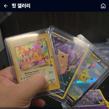
힛 갤러리