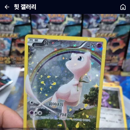
힛 갤러리