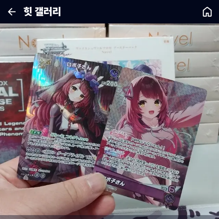
힛 갤러리