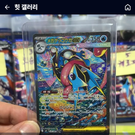
힛 갤러리