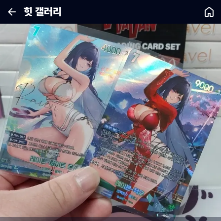
힛 갤러리