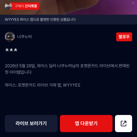
구매자 
간지폭풍
WYYYES 와이스 앱으로 촬영한 인증된 상품입니다
너쿠누머
팔로우
ㅊㅊㅊ
2026년 5월 29일, 와이스 딜러 너쿠누머님의 포켓몬카드 라이브에서 판매된 
힛 아이템입니다.
와이스: 포켓몬카드 라이브 거래 앱, WYYYES
라이브 보러가기
앱 다운받기