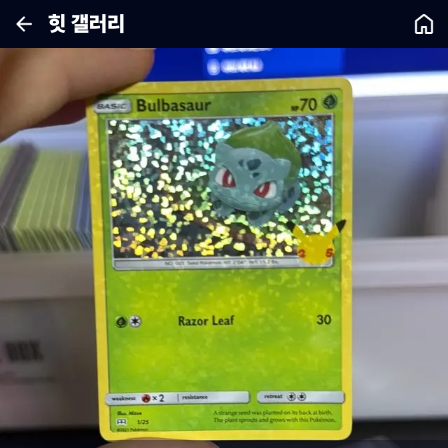
힛 갤러리