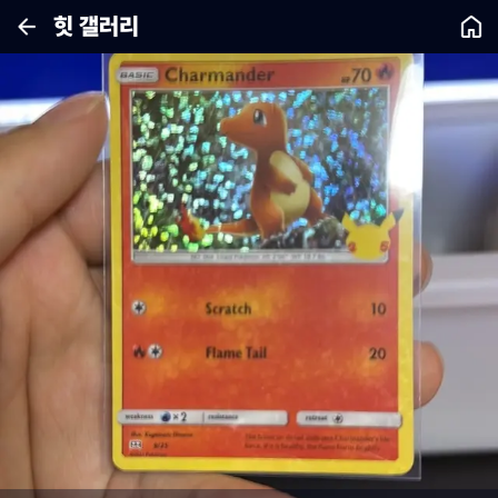
힛 갤러리