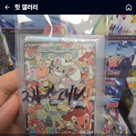
힛 갤러리