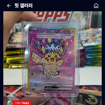
힛 갤러리
구매자 
Pb82