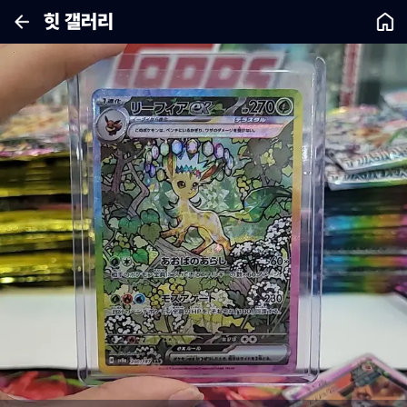
힛 갤러리