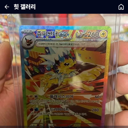
힛 갤러리