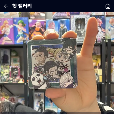
힛 갤러리