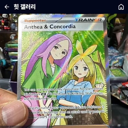
힛 갤러리