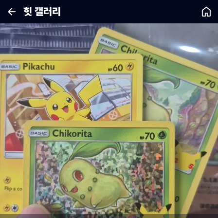
힛 갤러리