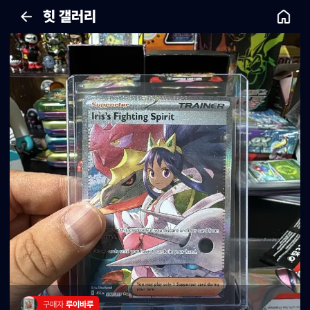
힛 갤러리
구매자 
루이바루