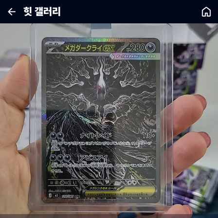
힛 갤러리