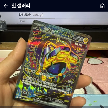
힛 갤러리