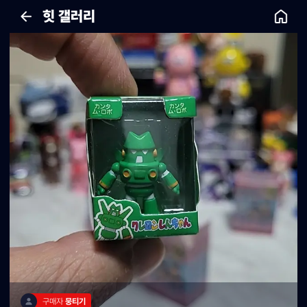
힛 갤러리
구매자 
뭉티기