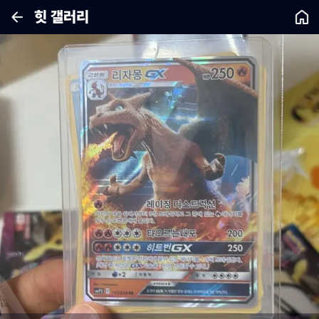
힛 갤러리