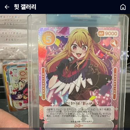
힛 갤러리