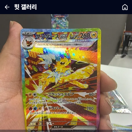
힛 갤러리