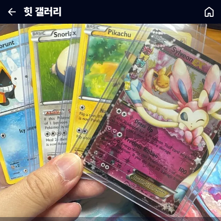
힛 갤러리