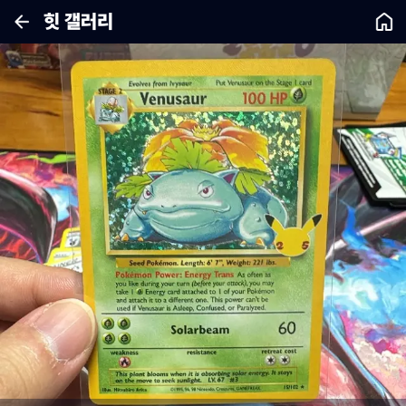
힛 갤러리