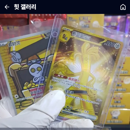
힛 갤러리