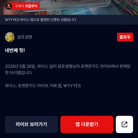
구매자 
리얼쿠지
WYYYES 와이스 앱으로 촬영한 인증된 상품입니다
알포생명
팔로우
네번째 힛!
2026년 5월 26일, 와이스 딜러 알포생명님의 포켓몬카드 라이브에서 판매된 
힛 아이템입니다.
와이스: 포켓몬카드 라이브 거래 앱, WYYYES
라이브 보러가기
앱 다운받기