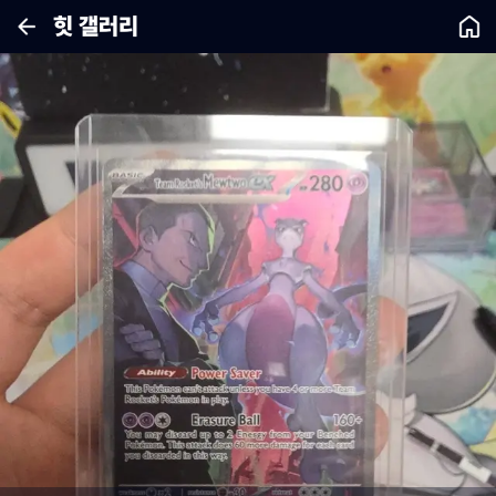
힛 갤러리