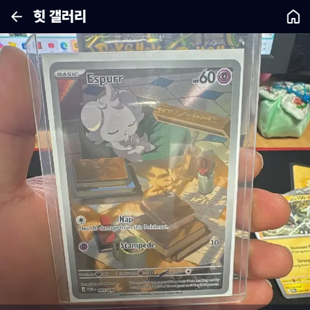
힛 갤러리