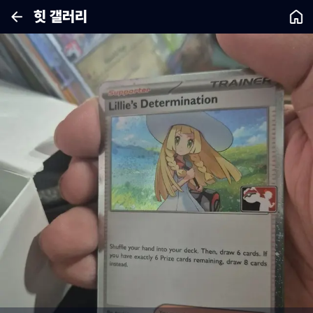
힛 갤러리