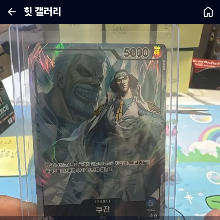
힛 갤러리