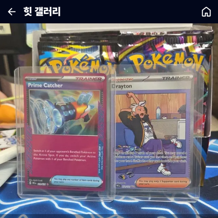
힛 갤러리