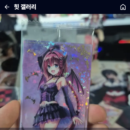
힛 갤러리