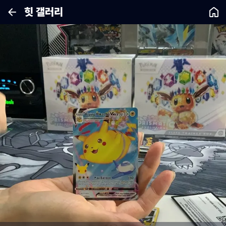
힛 갤러리